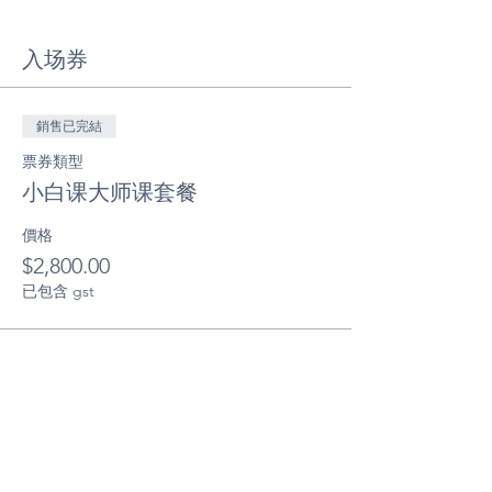
买房的各种门道。无论您是海外或者本地买
家；自住或者投资，都能在课程中获得系统的
澳洲房产知识，为您购买澳洲房产保驾护航。
入场券
《澳洲房产小白课》精华部分包括，10大澳洲
买房要点, 6大贷款秘笈, 10大过户收房须知,
銷售已完結
17个买房避坑绝招, 10大买房砍价技巧等等。
整套课程包括120个影片，200个知识点，并在
票券類型
持续更新中。
小白课大师课套餐
你可以选择一头扎进澳洲房产市场，盲目购
價格
买，交几千几万澳币的“智商税”，也可以选择
$2,800.00
购买课程，系统学习澳洲房产知识，避免吃亏
上当。现在就报名参加《澳洲房产小白课》。
已包含 gst
小白也能懂，买房不踩坑。
澳洲房产投资大师课
分享活动
15小时集中训练营你会得到以下知识
*从根本上理解澳洲房产投资
*如何用数字决策维护投资房组合
*如何找到投资平均年投资回报20%+的房产