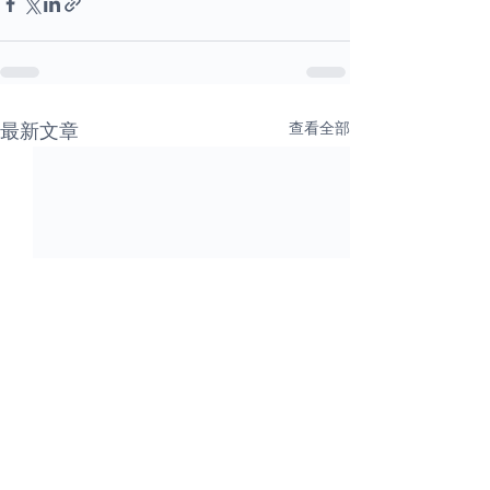
查看全部
最新文章