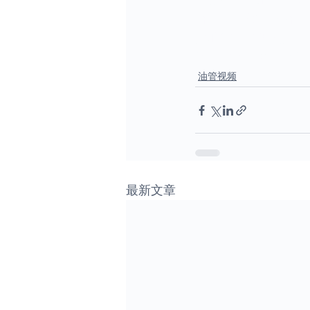
产经纪，房地产中介
价，阿德莱德房价，
房地产，澳洲买房，
产，房产中介，房产
油管视频
最新文章