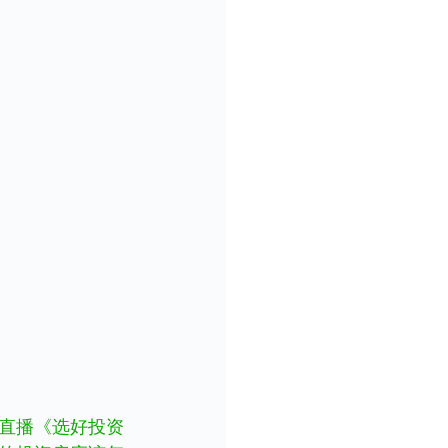
直播《选好投资