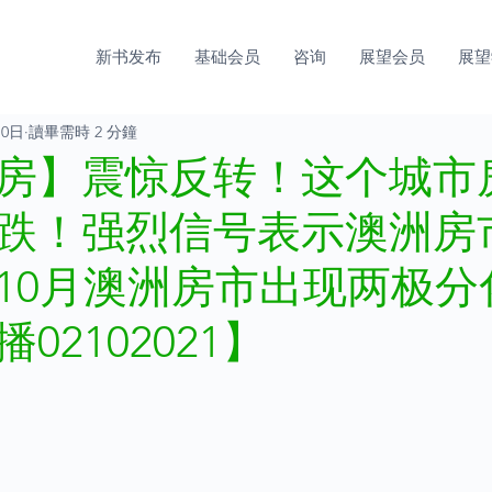
新书发布
基础会员
咨询
展望会员
展望
10日
讀畢需時 2 分鐘
房】震惊反转！这个城市
跌！强烈信号表示澳洲房
10月澳洲房市出现两极分
02102021】