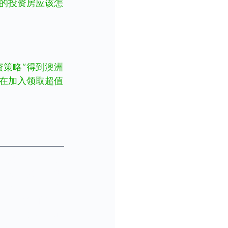
洲的投资房应该怎
资策略”得到澳洲
在加入领取超值
產，财务自由，財
投资理财，澳洲
aining, 澳
房，澳洲地产
纪，房产经纪，地