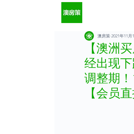
澳房策
2021年11月
【澳洲买
经出现下
调整期！
【会员直播