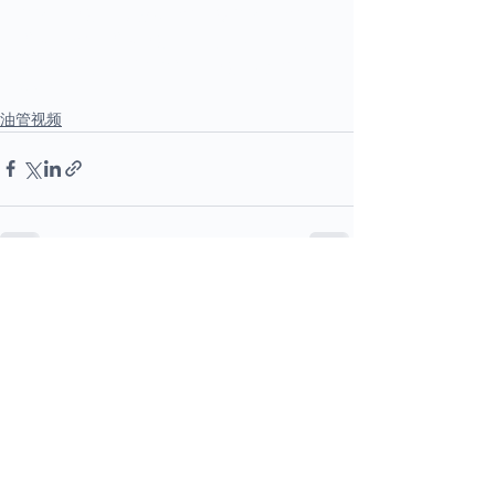
尔本房地产，悉尼房价，墨尔本房价，
澳洲房价，澳洲地产，房产中介，房产
销售，房产销售证书，房地产从业证
书，
油管视频
查看全部
最新文章