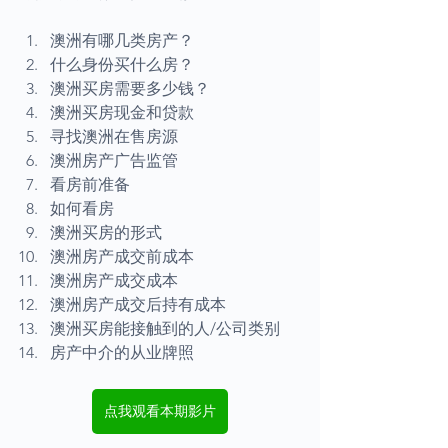
澳洲有哪几类房产？
什么身份买什么房？
澳洲买房需要多少钱？
澳洲买房现金和贷款
寻找澳洲在售房源
澳洲房产广告监管
看房前准备
如何看房
澳洲买房的形式
澳洲房产成交前成本
澳洲房产成交成本
澳洲房产成交后持有成本
澳洲买房能接触到的人/公司类别
房产中介的从业牌照
点我观看本期影片