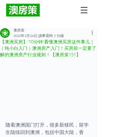
澳房策
2022年3月26日
讀畢需時 2 分鐘
【澳洲买房】‘10分钟’看懂澳洲买房这件事儿｜
｜纯小白入门｜澳洲房产入门！买房前一定要了
解的澳洲房产行业规则！【澳房策151】
随着澳洲国门打开，很多新移民，留学
生陆续回到澳洲，包括中国大陆，香