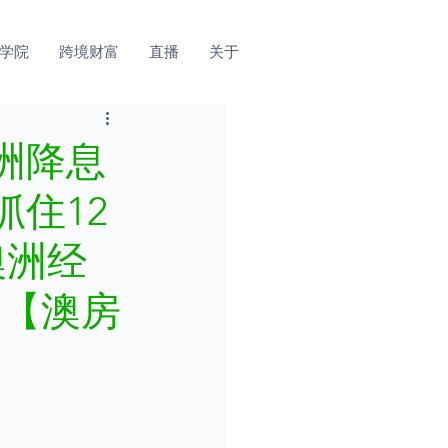
学院
跨境财富
直播
关于
洲降息
住12
澳洲经
!【澳房