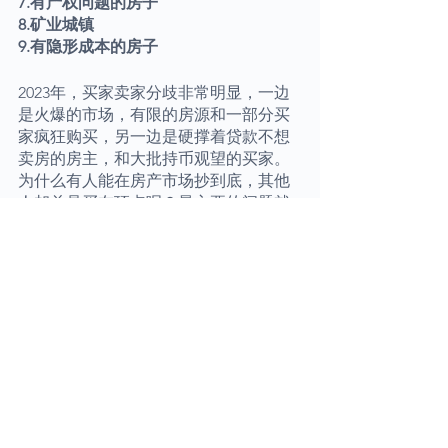
7.有产权问题的房子
8.矿业城镇
9.有隐形成本的房子
2023年，买家卖家分歧非常明显，一边
是火爆的市场，有限的房源和一部分买
家疯狂购买，另一边是硬撑着贷款不想
卖房的房主，和大批持币观望的买家。
为什么有人能在房产市场抄到底，其他
人却总是买在顶点呢？最主要的问题就
是自信心，自主意识，独立思考能力和
承担所谓“风险”的能力。能够准确把握
住市场低点买入房产的人，都是财商更
高，时刻了解市场动态，同时积极修正
自己观念和有行动力的人。而反观买在
市场顶点的人，一般是财富观念薄弱，
无法承担任何风险，不接受跟自己认知
不同的市场信息，人云亦云，必须看到
所有人都买的时候，才会去购买的人。
我希望大家都是第一种人，如果不是的
话，欢迎学习澳房策课程，加入澳房策