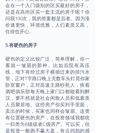
会在一个入门级别的区买最好的房子，
还是在高尚区买一套主流的房子呢？你
问我100次，我的答案都是后者。因为涨
价速更快，环境优雅，人们素质又高，
住得也开心。
5.有硬伤的房子
硬伤的定义比较广泛，简单理解，你一
看就一皱眉的那种。比如后院有高压
线，地下有经过房子横插过来的排污水
管，正对T字路口晚上无数车头灯晃你家
卧室窗户，正对高速主路吵死人，挨着
酒吧俱乐部每天晚上家门口都能看到醉
汉，要不然就是社会闲散人员和低素质
人员聚居地。这些房产你买到手里面，
卖出的时候，买家也同样会皱眉。这类
有位置硬伤的房产，在投资领域我都统
一归类为B级或者C级房产。可以买，但
是投资一般跑不赢大盘，有点鸡肋的感