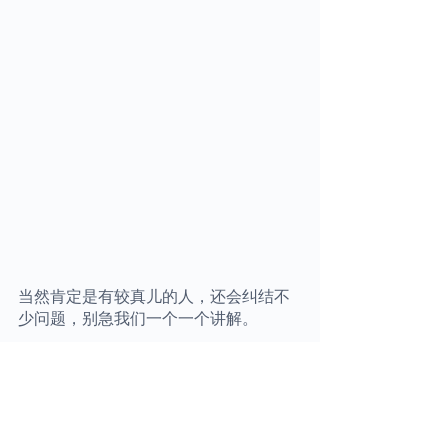
当然肯定是有较真儿的人，还会纠结不
少问题，别急我们一个一个讲解。
第一个问题肯定是，我买这么多套房
子，贷款怎么贷得下来呢？没错，现在
的普通工薪族如果年新10万的话，也就
能够贷到50万左右。但是有很多方法破