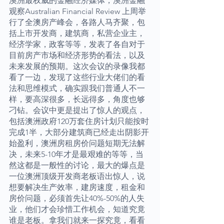
澳洲最权威的金融经济媒体，澳洲金融
观察Australian Financial Review 上周举
行了全澳房产峰会，各路人马齐聚，包
括上市开发商，建筑商，私营企业主，
经济学家，政客等等，发表了各自对于
目前房产市场和经济形势的看法，以及
未来发展的预期。这次会议的录像我都
看了一边，发现了这些行业大佬们的看
法和思维模式，确实跟我们普通人不一
样，要高深很多，长远得多，角度也够
刁钻。会议中更是提出了惊人的观点，
包括澳洲政府120万套住房计划只能按时
完成1半，大部分建筑商已经走出阴影开
始盈利，澳洲房租房价问题短期无法解
决，未来5-10年才是最艰难的等等，当
然这都是一般性的讨论，最大的爆点是
一位澳洲顶级开发商老板语出惊人，说
想要解决生产效率，建房速度，租金和
房价问题，必须首先让40%-50%的人失
业，他们才会珍惜工作机会，知道究竟
谁是老板。拿我们就来一探究竟，看看