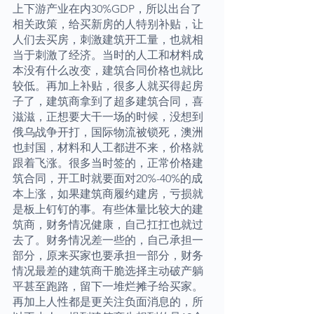
上下游产业在内30%GDP，所以出台了
相关政策，给买新房的人特别补贴，让
人们去买房，刺激建筑开工量，也就相
当于刺激了经济。当时的人工和材料成
本没有什么改变，建筑合同价格也就比
较低。再加上补贴，很多人就买得起房
子了，建筑商拿到了超多建筑合同，喜
滋滋，正想要大干一场的时候，没想到
俄乌战争开打，国际物流被锁死，澳洲
也封国，材料和人工都进不来，价格就
跟着飞涨。很多当时签的，正常价格建
筑合同，开工时就要面对20%-40%的成
本上涨，如果建筑商履约建房，亏损就
是板上钉钉的事。有些体量比较大的建
筑商，财务情况健康，自己扛扛也就过
去了。财务情况差一些的，自己承担一
部分，原来买家也要承担一部分，财务
情况最差的建筑商干脆选择主动破产躺
平甚至跑路，留下一堆烂摊子给买家。
再加上人性都是更关注负面消息的，所