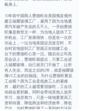
板身上。
10年前中国商人曹德旺在美国俄亥俄州
建立福耀玻璃工厂，雇用了因为当地通
用汽车破产失业的几千人。一开始曹德
旺像是救世主一样，为当地人提供了工
作机会。工厂发展很快，但是在一次庆
功会上，一位当地美国议员发言时，不
合时宜地提到工厂里面正在组建工会，
台下的曹德旺心里一沉。随后在公司高
层会议上，曹德旺就提出，只要工会进
入福耀玻璃，自己就关门不做了，让所
有人失业。而这之后的2年，就是福耀玻
璃VS工会的拉锯战。为什么曹德旺要反
工会呢？因为工会是低效工人的避难
所，越烂的工人越需要混饭吃，工会活
动就会更积极。同时会带动其他人放弃
学习，放弃努力，只是一味地要更高工
资和待遇，降低商业和经济效率，降低
产出。当时曹德旺用了一系列的方法应