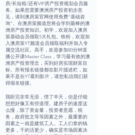
房/长短租/还有VIP房产投资规划会员服
务。如果您需要澳洲房产投资初步意
见，请到澳房策官网使用免费“基础咨
询”。在澳房策频道您将会学到最棒的澳
洲房产投资知识。初学，欢迎加入澳房
策基础会员领取5大礼包。铁粉，欢迎加
入澳房策YT频道会员领取福利并加入专
属交流社区。高手，欢迎参加80分钟直
播公开课Master Class，学习最有效的澳
洲房产投资理念，买到好房实现财富目
标。所有报名链接都在影片描述栏，如
果不是在YT看到影片，请您私信我们获
得报名链接。
我听完非常无语，愣了半天，但是仔细
想想好像又有些道理。建房子的速度这
么慢，除了资金量，投资者意愿，税
务，政府批文等等因素之外，最重要的
因素之一就是建筑工人。工人们拿的钱
更多，干的活更少，确实是市场因素决