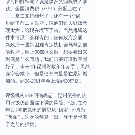
政府的解释呢？说是煤炭资源税收入暴
跌、全国消费税（GST）分配上吃了
亏，拿去支持维州了，还有一个“锅”，
甩给了前工党政府，说他们过去财政管
理太烂，给现在埋下了雷。当然甩锅这
件事情没什么稀奇的，任何政府换届，
新政府一遇到困难肯定找机会骂骂之前
的政府，谁上来都这么做。想要看出来
到底是什么问题，我们只要盯准数字就
好了。未来4年昆州财政年年赤字，虽然
赤字会减小，但是债务总量是在累计增
加的。到28-29财年会上涨到2057亿。
评级机构S&P明确表态：昆州债务的信
用评级仍然面临下调的风险。他们在今
年2月就把昆州的展望从“稳定”下调为
“负面”，这次的预算一出，等于是坐实
了之前的担忧。