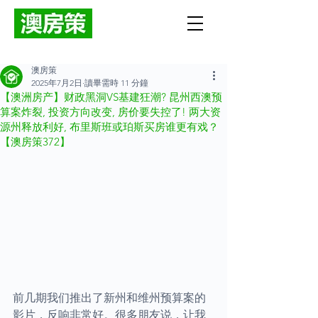
澳房策
2025年7月2日
讀畢需時 11 分鐘
【澳洲房产】财政黑洞VS基建狂潮? 昆州西澳预
算案炸裂, 投资方向改变, 房价要失控了! 两大资
源州释放利好, 布里斯班或珀斯买房谁更有戏？
【澳房策372】
前几期我们推出了新州和维州预算案的
影片，反响非常好。很多朋友说，让我