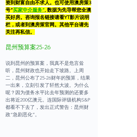
资到财富自由不求人。也可使用澳房策3
号“
买家中介服务
”
, 数据为先导帮您全澳
买好房。咨询报名链接请看YT影片说明
栏，或者到澳房策官网。其他平台请先
关注再私信。
昆州预算案25-26
说到昆州的预算案，我真不是危言耸
听，昆州财政也开始走下坡路。上周
二，昆州公布了25-26财年的预算，结果
一出来，立刻引发了轩然大波。为什么
呢？因为债务水平比去年预测的还要多
出将近200亿澳元。连国际评级机构S&P
都看不下去了，发出正式警告：昆州财
政“急剧恶化”。