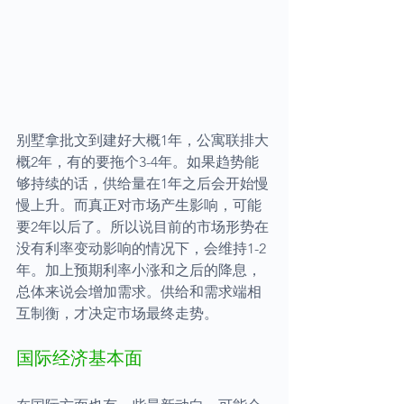
别墅拿批文到建好大概1年，公寓联排大
概2年，有的要拖个3-4年。如果趋势能
够持续的话，供给量在1年之后会开始慢
慢上升。而真正对市场产生影响，可能
要2年以后了。所以说目前的市场形势在
没有利率变动影响的情况下，会维持1-2
年。加上预期利率小涨和之后的降息，
总体来说会增加需求。供给和需求端相
互制衡，才决定市场最终走势。
国际经济基本面