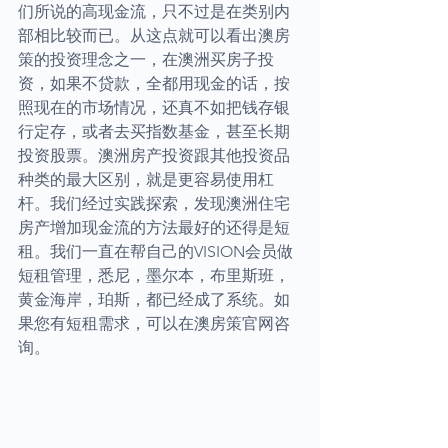
们所说的高现金流，只不过是在类别内
部相比较而已。从这点就可以看出澳房
策的投资理念之一，在澳洲买房子投
资，如果不贷款，全都用现金的话，按
照现在的市场情况，还真不如把钱存银
行定存，或者去买指数基金，甚至长期
投资股票。澳洲房产投资跟其他投资品
种类的最大区别，就是更容易使用杠
杆。我们经过实践探索，发现澳洲住宅
房产增加现金流的方法最好的还得是短
租。我们一直在帮自己的VISION会员做
短租管理，悉尼，墨尔本，布里斯班，
黄金海岸，珀斯，都已经成了系统。如
果您有短租需求，可以在澳房策官网咨
询。