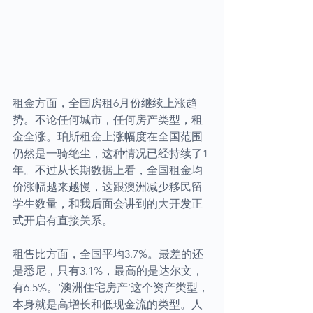
租金方面，全国房租6月份继续上涨趋
势。不论任何城市，任何房产类型，租
金全涨。珀斯租金上涨幅度在全国范围
仍然是一骑绝尘，这种情况已经持续了1
年。不过从长期数据上看，全国租金均
价涨幅越来越慢，这跟澳洲减少移民留
学生数量，和我后面会讲到的大开发正
式开启有直接关系。
租售比方面，全国平均3.7%。最差的还
是悉尼，只有3.1%，最高的是达尔文，
有6.5%。‘澳洲住宅房产’这个资产类型，
本身就是高增长和低现金流的类型。人