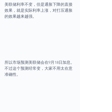
美联储利率不变，但是通胀下降的直接
效果，就是实际利率上涨，对打压通胀
的效果越来越强。
所以市场预测美联储会在9月18日加息。
不过这个预测经常变，大家不用太在意
准确性。