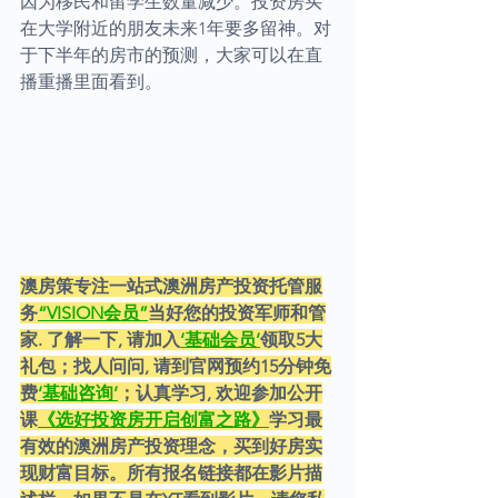
因为移民和留学生数量减少。投资房买
在大学附近的朋友未来1年要多留神。对
于下半年的房市的预测，大家可以在直
播重播里面看到。
澳房策专注一站式澳洲房产投资托管服
务
“VISION会员”
当好您的投资军师和管
家. 了解一下, 请加入
‘基础会员’
领取5大
礼包；找人问问, 请到官网预约15分钟免
费
‘基础咨询’
；认真学习, 欢迎参加公开
课
《选好投资房开启创富之路》
学习最
有效的澳洲房产投资理念，买到好房实
现财富目标。所有报名链接都在影片描