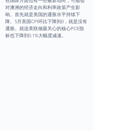
在国际方面也有一些最新动向，可能会
对澳洲的经济走向和利率政策产生影
响。首先就是美国的通胀水平持续下
降。5月美国CPI环比下降到0，就是没有
通胀。就连美联储最关心的核心PCE指
标也下降到0.1%大幅度减速。