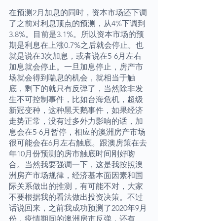
在预测2月加息的同时，资本市场还下调
了之前对利息顶点的预测，从4%下调到
3.8%。目前是3.1%。所以资本市场的预
期是利息在上涨0.7%之后就会停止。也
就是说在3次加息，或者说在5-6月左右
加息就会停止。一旦加息停止，房产市
场就会得到喘息的机会，就相当于触
底，剩下的就只有反弹了，当然除非发
生不可控制事件，比如台海危机，超级
新冠变种，这种黑天鹅事件，如果经济
走势正常，没有过多外力影响的话，加
息会在5-6月暂停，相应的澳洲房产市场
很可能会在6月左右触底。跟澳房策在去
年10月份预测的房市触底时间刚好吻
合。当然我要强调一下，这是我按照澳
洲房产市场规律，经济基本面因素和国
际关系做出的推测，有可能不对，大家
不要根据我的看法做出投资决策。不过
话说回来，之前我成功预测了2020年9月
份，疫情期间的澳洲房市反弹，还有