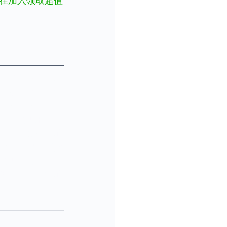
在加入领取超值
產，财务自由，財
投资理财，澳洲
aining, 澳
房，澳洲地产
纪，房产经纪，地
价，布里斯班房
澳洲投资，澳洲
洲房价，澳洲地