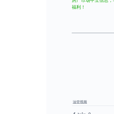
房产市场中立信息，
福利！
澳洲Alex，澳洲
務自由，财富自由，
理财课，澳洲生活，悉尼
洲，澳洲疫情动态，
2020，地产销售
产经纪，房地产中介
价，阿德莱德房价，
房地产，澳洲买房，
产，房产中介，房产
油管视频