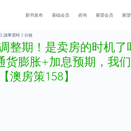
新书发布
基础会员
咨询
展望会员
展望
日
讀畢需時 2 分鐘
调整期！是卖房的时机了
通货膨胀+加息预期，我
【澳房策158】