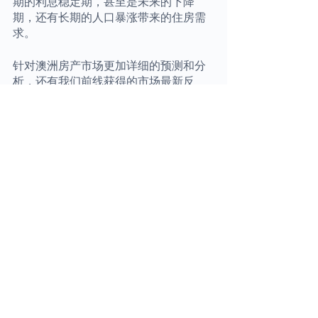
期的利息稳定期，甚至是未来的下降
期，还有长期的人口暴涨带来的住房需
求。
针对澳洲房产市场更加详细的预测和分
析，还有我们前线获得的市场最新反
馈，都会放在本周六的澳房策月度直播
里面。影片描述栏有报名链接，或者私
信我们获取报名方法。在直播里，我们
会讲解在公共平台上不太方便说的最深
入的内容，案例分析，和我自己对房产
市场的具体预测。在公共平台上我已经
不太做预测了，都放在会员频道和直播
里面说，因为我们希望自己的会员和愿
意注册看直播的人，也就是认可我们澳
房策的人，得到最前沿的信息，获得澳
洲房产市场相对于其他普通买家的竞争
优势。欢迎大家现在报名参与直播。
如果您喜欢本期影片，请您订阅频道，
澳房策助您房产投资决胜澳洲，我是