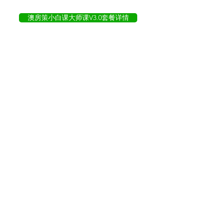
澳房策小白课大师课V3.0套餐详情
澳房策在成立之初就已经吸收近1000名
会员。数量目前正在稳定上升。尊享会
员在过去的6个月中，只要按照我们的投
资策略购买投资房产，平均房产增值已
经达到15万澳币。
现在就加入澳房策的
大家庭！
Sydney Head Office, SE901 10 Help