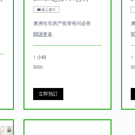
線上進行
澳洲住宅房产投资有问必答
閱讀更多
1 小時
1
880
88
$880
$
Australian
Aus
dollars
dol
立即預訂