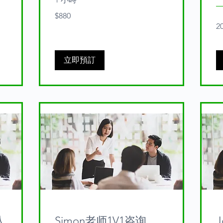
880
$880
Australian
dollars
2
立即預訂
八
Simon老师1V1咨询