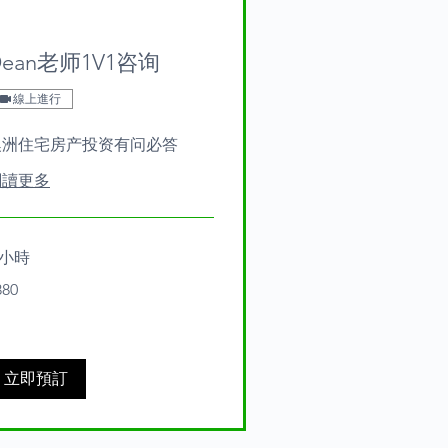
Dean老师1V1咨询
線上進行
澳洲住宅房产投资有问必答
閱讀更多
 小時
0
880
tralian
lars
立即預訂