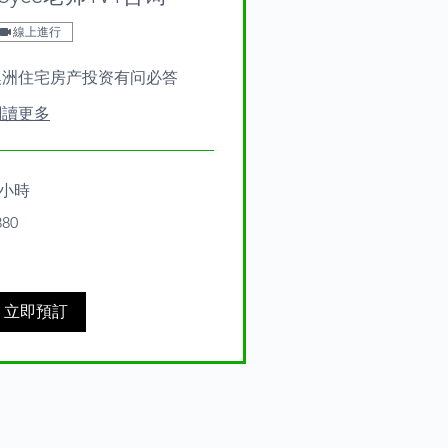
線上進行
澳洲住宅房产投资有问必答
閱讀更多
 小時
0
880
tralian
lars
立即預訂