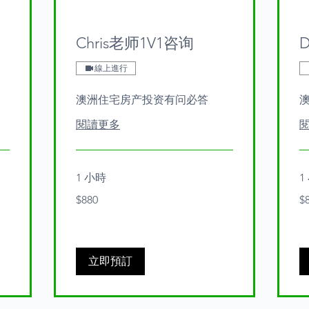
Chris老师1V1咨询
線上進行
澳洲住宅房产投资有问必答
閱讀更多
1 小時
1
880
88
$880
$
Australian
Aus
dollars
dol
立即預訂