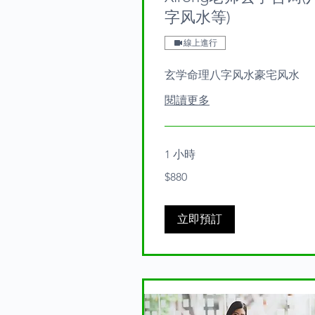
字风水等)
線上進行
玄学命理八字风水豪宅风水
閱讀更多
1 小時
880
$880
Australian
dollars
立即預訂