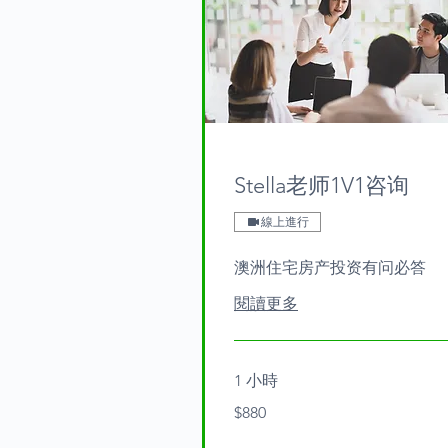
Stella老师1V1咨询
線上進行
澳洲住宅房产投资有问必答
閱讀更多
1 小時
880
$880
Australian
dollars