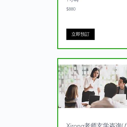
880
$880
Australian
dollars
立即預訂
Xirong老师玄学咨询(