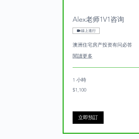
Alex老师1V1咨询
線上進行
澳洲住宅房产投资有问必答
閱讀更多
1 小時
1,100
$1,100
Australian
dollars
立即預訂