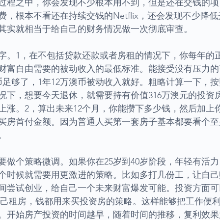
过程之中，你会发现不少根本用不到，但是还在交钱的项
，根本不看还在持续交钱的Netflix，还会发现不少降
其实就相当于给自己的财务情况做一次彻底审查。
字。1，在不包括贷款还款或者房租的情况下，你每年的
财富自由需要的被动收入的最低标准。能接受没有压力的
澳币足够了，1年12万澳币被动收入就好。粗略计算一下，按
况下，想要今天退休，就需要持有价值316万澳元的投资
上涨。2，算出未来12个月，你能攒下多少钱，然后加上
买房首付金额。因为普通人买第一套房子基本都要看个至
。
要做个策略微调。如果你在25岁到40岁阶段，年轻有活
个时候就需要用更激进的策略。比如多打几份工，让自己
间尝试创业，给自己一个未来财富爆发可能。投资方面可
g，就是自己租房，钱都用来买投资房的策略。这样能够把工作便
。开始房产投资的时间越早，随着时间的推移，复利效果