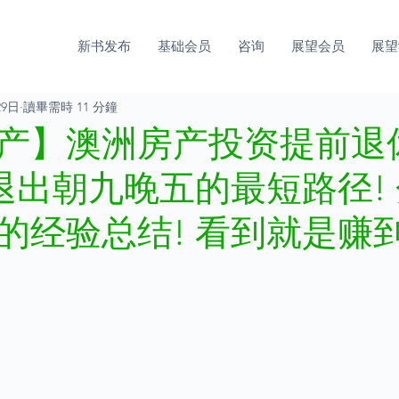
新书发布
基础会员
咨询
展望会员
展望
29日
讀畢需時 11 分鐘
产】澳洲房产投资提前退
 退出朝九晚五的最短路径!
的经验总结! 看到就是赚到
】