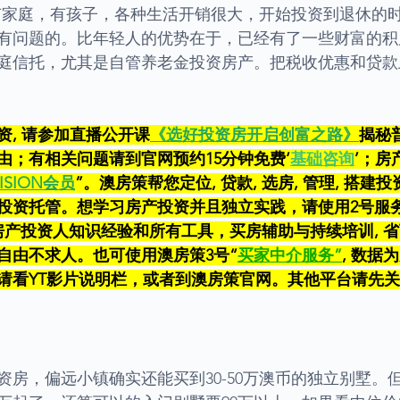
段，有家庭，有孩子，各种生活开销很大，开始投资到退休的
有问题的。比年轻人的优势在于，已经有了一些财富的积
庭信托，尤其是自管养老金投资房产。把税收优惠和贷款
资, 请参加直播公开课
《选好投资房开启创富之路》
揭秘
由；有相关问题请到官网预约15分钟免费‘
基础咨询
’；房
ISION会员
”。澳房策帮您定位, 贷款, 选房, 管理, 搭
投资托管。想学习房产投资并且独立实践，请使用2号服务
房产投资人知识经验和所有工具，买房辅助与持续培训, 
自由不求人。也可使用澳房策3号“
买家中介服务
”
, 数据
请看YT影片说明栏，或者到澳房策官网。其他平台请先
资房，偏远小镇确实还能买到30-50万澳币的独立别墅。