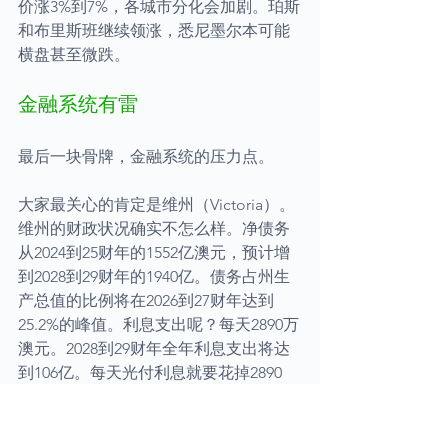
价涨3%到7%，各城市分化会加剧。珀斯
和布里斯班继续领涨，悉尼墨尔本可能
横盘甚至微跌。
金融系统有雷
最后一块骨牌，金融系统的压力点。
大家最关心的肯定是维州（Victoria）。
维州的财政状况确实不怎么样。净债务
从2024到25财年的1552亿澳元，预计增
到2028到29财年的1940亿。债务占州生
产总值的比例将在2026到27财年达到
25.2%的峰值。利息支出呢？每天2890万
澳元。2028到29财年全年利息支出将达
到106亿。每天光付利息就要花掉2890
万，这钱本来可以建医院、修马路、办
学校的。维州纳税人每天睁开眼睛，就
要先付2890万利息，然后才能谈别的。