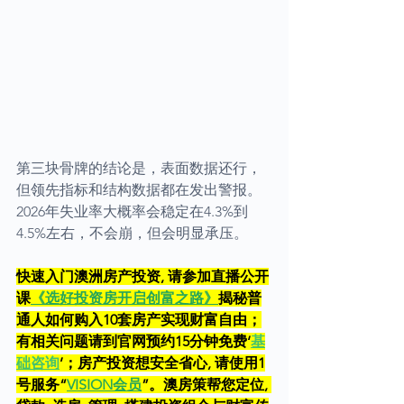
第三块骨牌的结论是，表面数据还行，
但领先指标和结构数据都在发出警报。
2026年失业率大概率会稳定在4.3%到
4.5%左右，不会崩，但会明显承压。
快速入门澳洲房产投资, 请参加直播公开
课
《选好投资房开启创富之路》
揭秘普
通人如何购入10套房产实现财富自由；
有相关问题请到官网预约15分钟免费‘
基
础咨询
’；房产投资想安全省心, 请使用1
号服务“
VISION会员
”。澳房策帮您定位, 