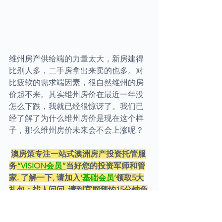
维州房产供给端的力量太大，新房建得
比别人多，二手房拿出来卖的也多。对
比疲软的需求端因素，很自然维州的房
价起不来。其实维州房价在最近一年没
怎么下跌，我就已经很惊讶了。我们已
经了解了为什么维州房价是现在这个样
子，那么维州房价未来会不会上涨呢？
澳房策专注一站式澳洲房产投资托管服
务
“VISION会员”
当好您的投资军师和管
家. 了解一下, 请加入
‘基础会员’
领取5大
礼包；找人问问, 请到官网预约15分钟免
费
‘基础咨询’
；认真学习, 欢迎参加公开
课
《选好投资房开启创富之路》
学习最