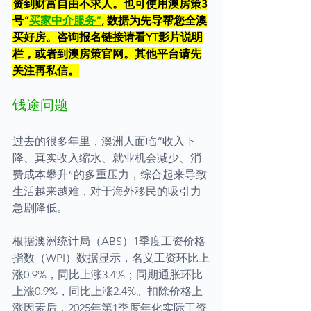
资到财富自由不求人。也可使用澳房策3
号“
买家中介服务
”
, 数据为先导帮您全澳
买好房。咨询报名链接请看YT影片说明
栏，或者到澳房策官网。其他平台请先
关注再私信。
钱途问题
过去的很多年里，澳洲人面临“收入下
降、真实收入缩水、就业机会减少、消
费成本攀升”的多重压力，综合起来导致
生活越来越难，对于海外移民的吸引力
急剧降低。
根据澳洲统计局（ABS）1季度工资价格
指数（WPI）数据显示，名义工资环比上
涨0.9%，同比上涨3.4%；同期通胀环比
上涨0.9%，同比上涨2.4%。扣除价格上
涨因素后，2025年第1季度年化实际工资