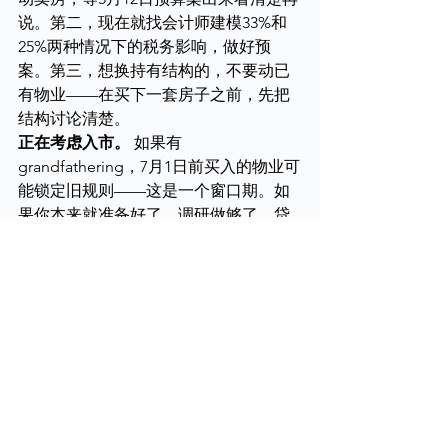
说。第二，现在就找会计师建模33%和
25%两种情况下的税务影响，做好预
案。第三，想换持有结构的，不要动已
有物业——在买下一套房子之前，先把
结构讨论清楚。
正在考虑入市。
 如果有
grandfathering，7月1日前买入的物业可
能锁定旧规则——这是一个窗口期。如
果你本来就准备好了、调研做够了、贷
款批了，这个窗口值得抓。但纯粹为了
赶在改革前仓促上车，就有点太激进
了。新房的税务结构性优势在改革后会
更加明显。永远不要因为一个政策变化
就放弃整个投资计划——杠杆逻辑还
在，增值逻辑还在，只是方法要升级。
常见问题 (FAQ)