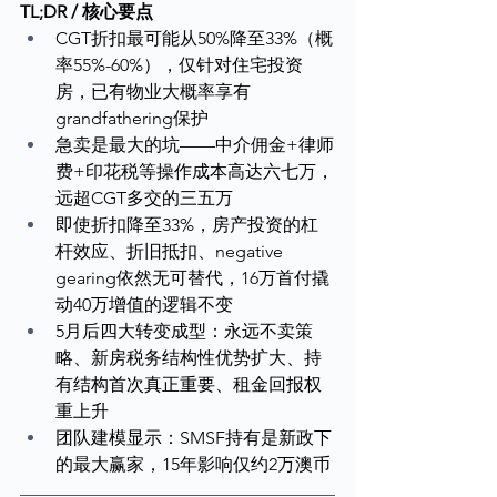
TL;DR / 核心要点
CGT折扣最可能从50%降至33%（概
率55%-60%），仅针对住宅投资
房，已有物业大概率享有
grandfathering保护
急卖是最大的坑——中介佣金+律师
费+印花税等操作成本高达六七万，
远超CGT多交的三五万
即使折扣降至33%，房产投资的杠
杆效应、折旧抵扣、negative 
gearing依然无可替代，16万首付撬
动40万增值的逻辑不变
5月后四大转变成型：永远不卖策
略、新房税务结构性优势扩大、持
有结构首次真正重要、租金回报权
重上升
团队建模显示：SMSF持有是新政下
的最大赢家，15年影响仅约2万澳币