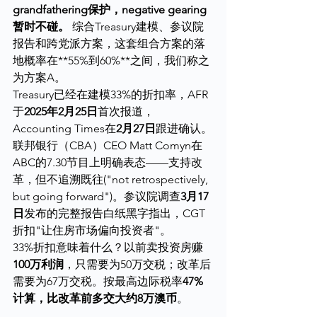
grandfathering保护，negative gearing
暂时不碰。
 综合Treasury建模、参议院
报告和跨党派方案，这套组合方案的落
地概率在**55%到60%**之间，我们称之
为方案A。
Treasury已经在建模33%的折扣率，AFR
于
2025年2月25日
首次报道，
Accounting Times在
2月27日
跟进确认。
联邦银行（CBA）CEO Matt Comyn在
ABC的7.30节目上明确表态——支持改
革，但不追溯既往("not retrospectively, 
but going forward")。参议院调查
3月17
日
发布的完整报告白纸黑字指出，CGT
折扣"让住房市场偏向投资者"。
33%折扣意味着什么？以前卖投资房赚
100万利润
，只需要为50万交税；改革后
需要为67万交税。按最高边际税率
47%
计算，比改革前多交大约8万澳币
。