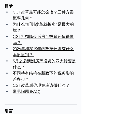
目录
CGT改革最可能怎么改？三种方案
概率几何？ 
为什么"听到改革就想卖"是最大的
坑？ 
CGT折扣降低后房产投资还值得做
吗？ 
2026年和2019年的改革环境有什么
本质区别？ 
5月之后澳洲房产投资的四大转变是
什么？ 
不同持有结构在新政下的税务影响
差多少？
CGT改革后你现在应该做什么？
常见问题 (FAQ)
引言