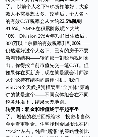
了。
 以前个人名下50%折扣够好，大多
数人不需要想太多。改革后，个人名下
的有效CGT税率会从大约
23.5%跳到
31.5%
。SMSF在积累阶段呢？大约
10%
。Division 296今年
7月1日
生效后，
300万以上余额的有效税率升到
20%
——
仍然远好过个人名下。已有的房子不要
急着转结构——转的那一刻税局视同卖
出，你得按当前市值先交一笔CGT。但
如果你在买新房，现在就是跟会计师深
入讨论持有结构的最佳时机。我们
VISION全天候投资框架里"全实体"策略
讲的就是这个——不同实体组合在不同
税务环境下，结果天差地别。
转变四：租金和增值终于平起平坐
了。
 增值的税后回报缩水，投资者自然
会更看重租金。住宅净租金回报现在约
**2%**左右，纯靠"赌涨"的策略性价比