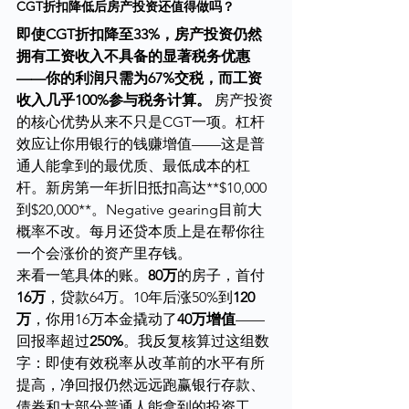
CGT折扣降低后房产投资还值得做吗？
即使CGT折扣降至33%，房产投资仍然
拥有工资收入不具备的显著税务优惠
——你的利润只需为67%交税，而工资
收入几乎100%参与税务计算。
 房产投资
的核心优势从来不只是CGT一项。杠杆
效应让你用银行的钱赚增值——这是普
通人能拿到的最优质、最低成本的杠
杆。新房第一年折旧抵扣高达**$10,000
到$20,000**。Negative gearing目前大
概率不改。每月还贷本质上是在帮你往
一个会涨价的资产里存钱。
来看一笔具体的账。
80万
的房子，首付
16万
，贷款64万。10年后涨50%到
120
万
，你用16万本金撬动了
40万增值
——
回报率超过
250%
。我反复核算过这组数
字：即使有效税率从改革前的水平有所
提高，净回报仍然远远跑赢银行存款、
债券和大部分普通人能拿到的投资工