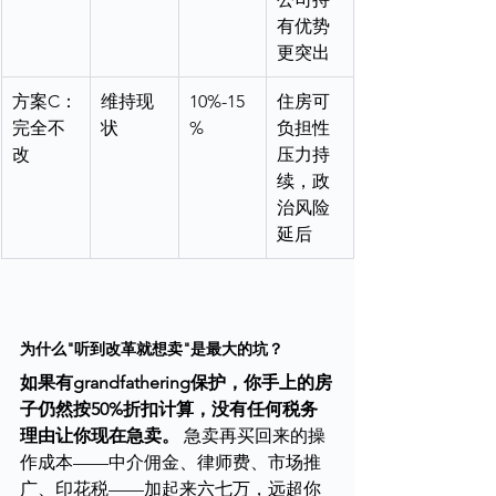
有优势
更突出
方案C：
维持现
10%-15
住房可
完全不
状
%
负担性
改
压力持
续，政
治风险
延后
为什么"听到改革就想卖"是最大的坑？
如果有grandfathering保护，你手上的房
子仍然按50%折扣计算，没有任何税务
理由让你现在急卖。
 急卖再买回来的操
作成本——中介佣金、律师费、市场推
广、印花税——加起来六七万，远超你