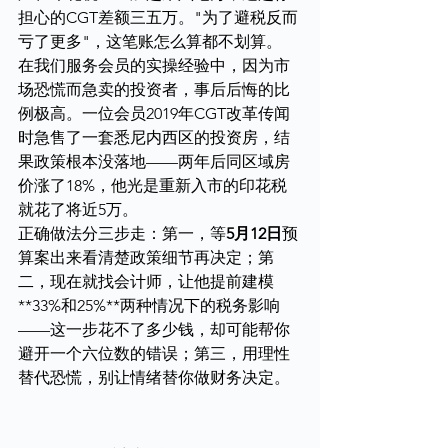
担心的CGT差额三五万。"为了避税反而
亏了更多"，这笔账怎么算都不划算。
在我们服务会员的实操经验中，因为市
场恐慌而急卖的投资者，事后后悔的比
例极高。一位会员2019年CGT改革传闻
时急售了一套悉尼内西区的投资房，结
果政策根本没落地——两年后同区域房
价涨了18%，他光是重新入市的印花税
就花了将近5万。
正确做法分三步走：第一，等
5月12日
预
算案出来看清楚政策细节再决定；第
二，现在就找会计师，让他提前建模
**33%和25%**两种情况下的税务影响
——这一步花不了多少钱，却可能帮你
避开一个六位数的错误；第三，用理性
替代恐慌，别让情绪替你做财务决定。