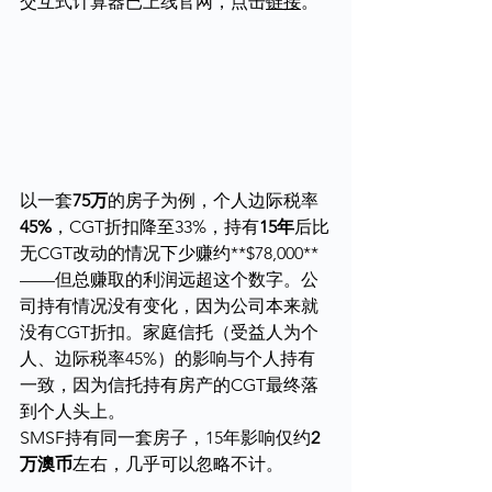
交互式计算器已上线官网，点击
链接
。
以一套
75万
的房子为例，个人边际税率
45%
，CGT折扣降至33%，持有
15年
后比
无CGT改动的情况下少赚约**$78,000**
——但总赚取的利润远超这个数字。公
司持有情况没有变化，因为公司本来就
没有CGT折扣。家庭信托（受益人为个
人、边际税率45%）的影响与个人持有
一致，因为信托持有房产的CGT最终落
到个人头上。
SMSF持有同一套房子，15年影响仅约
2
万澳币
左右，几乎可以忽略不计。