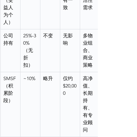
（受
有一
活性
益人
致
需求
为个
人）
公司
25%-3
不变
无影
多物
持有
0%
响
业组
（无
合、
折
商业
扣）
策略
SMSF
~10%
略升
仅约
高净
（积
$20,00
值、
累阶
0
长期
段）
持
有、
有专
业顾
问