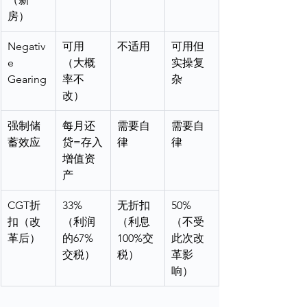
房）
Negativ
可用
不适用
可用但
e 
（大概
实操复
Gearing
率不
杂
改）
强制储
每月还
需要自
需要自
蓄效应
贷=存入
律
律
增值资
产
CGT折
33%
无折扣
50%
扣（改
（利润
（利息
（不受
革后）
的67%
100%交
此次改
交税）
税）
革影
响）