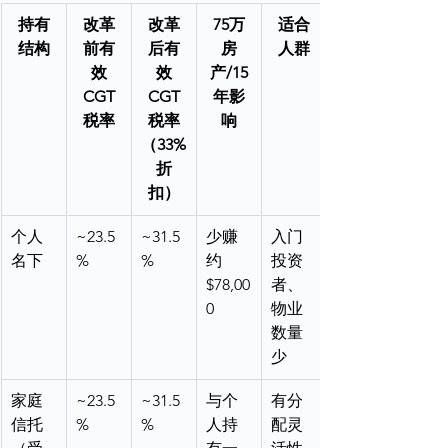
持有
改革
改革
75万
适合
结构
前有
后有
房
人群
效
效
产/15
CGT
CGT
年影
税率
税率
响
（33%
折
扣）
个人
~23.5
~31.5
少赚
入门
名下
%
%
约
投资
$78,00
者、
0
物业
数量
少
家庭
~23.5
~31.5
与个
有分
信托
%
%
人持
配灵