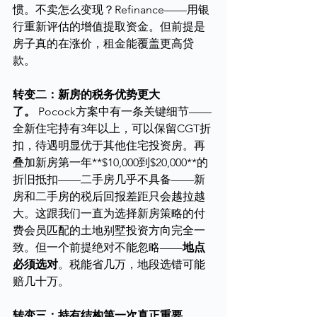
惯。不卖怎么变现？Refinance——用银
行重新评估的增值提取资金。但前提是
房子真的在涨价，租金能覆盖更高贷
款。
转变二：新房的税务优势更大
了。
 Pocock方案中有一条关键细节——
全新住宅持有3年以上，可以保留CGT折
扣，待遇明显优于其他住宅投资房。再
叠加新房第一年**$10,000到$20,000**的
折旧抵扣——二手房几乎不具备——新
房和二手房的税后回报差距只会越拉越
大。这跟我们一直为选择新房策略的付
费会员匹配的土地别墅投资方向完全一
致。但一个前提绝对不能忽略——
地点
必须选对
。税能省几万，地段选错可能
赔几十万。
转变三：持有结构第一次真正重要