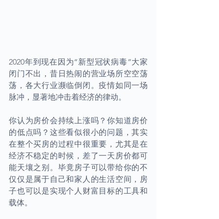
2020年到现在因为“新型冠状病毒”大家
闭门不出，昔日热闹的营业场所空空荡
荡，各大行业濒临倒闭。疫情如同一场
脉冲，显著地冲击着经济的律动。
你认为房价会持续上涨吗？你知道房价
的低点吗？这些看似很小的问题，其实
在整个买房的过程中很重要，尤其是在
经济不稳定的时候，差了一天房价都可
能天壤之别。毕竟房子可以带给你的不
仅仅是属于自己和家人的生活空间，房
子也可以是实现个人财富目标的工具和
载体。