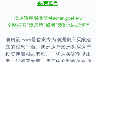
条/西瓜号
澳房策客服微信号aofangcekefu
全网搜索“澳房策”或者“澳洲Alex老师”
澳房策.com是首家专为澳洲房产买家建
立的信息平台。澳洲房产澳洲买房房产
投资澳洲Alex老师。一切从买家角度出
发，过滤开发商，房产中介和媒体有倾
向性的信息，让澳洲房产买家决策有事
实依据。
澳房策文章
查看全部
最新文章