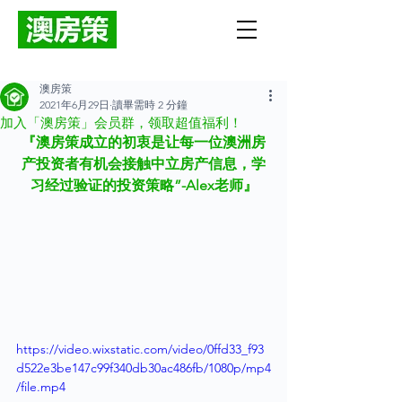
澳房策
2021年6月29日
讀畢需時 2 分鐘
加入「澳房策」会员群，领取超值福利！
『澳房策成立的初衷是让每一位澳洲房
产投资者有机会接触中立房产信息，学
习经过验证的投资策略”-Alex老师』
https://video.wixstatic.com/video/0ffd33_f93
d522e3be147c99f340db30ac486fb/1080p/mp4
/file.mp4