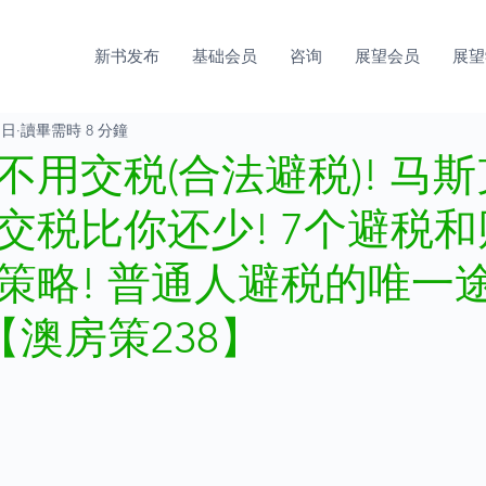
新书发布
基础会员
咨询
展望会员
展望
1日
讀畢需時 8 分鐘
不用交税(合法避税)! 马
交税比你还少! 7个避税
策略! 普通人避税的唯一
【澳房策238】