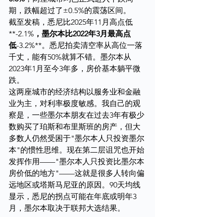
期，跌幅超过了±0.5%的震荡区间。
截至发稿，悉尼比2025年11月高点低
**-2.1%
，墨尔本比2022年3月最高点
低
-3.2%**。悉尼拍卖清空率从高位一落
千丈，能有50%就算不错。墨尔本从
2023年1月至今3年多，房价基本躺平微
跌。
这两座城市的经济结构以服务业和金融
业为主，对利率极度敏感。我自己的观
察是，一些墨尔本朋友在过去3年有极少
数购买了珀斯和布里斯班的房产，但大
多数人仍然受困于"墨尔本人只投资墨尔
本"的惯性思维。现在第二层诅咒也开始
发挥作用——"墨尔本人只投资比墨尔本
房价低的地方"——这就是很多人转向偏
远地区或塔斯马尼亚的原因。90天均线
显示，悉尼的拐点可能在年底或明年3
月，墨尔本取决于联邦大选结果。