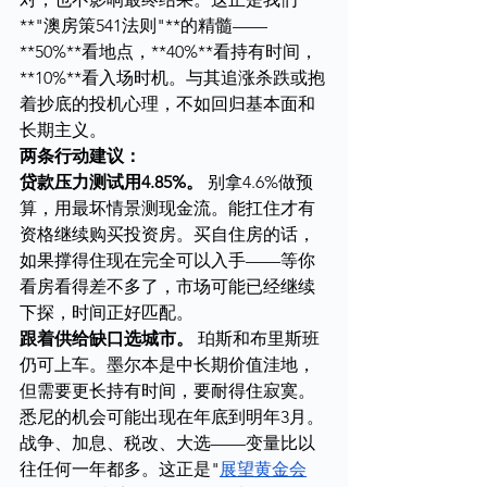
**"澳房策541法则"**的精髓——
**50%**看地点，**40%**看持有时间，
**10%**看入场时机。与其追涨杀跌或抱
着抄底的投机心理，不如回归基本面和
长期主义。
两条行动建议：
贷款压力测试用4.85%。
 别拿4.6%做预
算，用最坏情景测现金流。能扛住才有
资格继续购买投资房。买自住房的话，
如果撑得住现在完全可以入手——等你
看房看得差不多了，市场可能已经继续
下探，时间正好匹配。
跟着供给缺口选城市。
 珀斯和布里斯班
仍可上车。墨尔本是中长期价值洼地，
但需要更长持有时间，要耐得住寂寞。
悉尼的机会可能出现在年底到明年3月。
战争、加息、税改、大选——变量比以
往任何一年都多。这正是"
展望黄金会