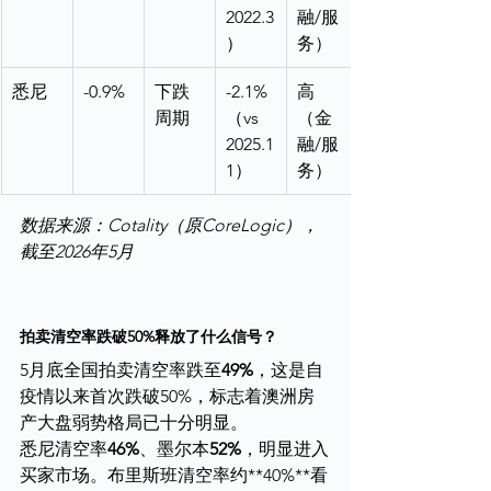
2022.3
融/服
）
务）
悉尼
-0.9%
下跌
-2.1%
高
周期
（vs 
（金
2025.1
融/服
1）
务）
数据来源：Cotality（原CoreLogic），
截至2026年5月
拍卖清空率跌破50%释放了什么信号？
5月底全国拍卖清空率跌至
49%
，这是自
疫情以来首次跌破50%，标志着澳洲房
产大盘弱势格局已十分明显。
悉尼清空率
46%
、墨尔本
52%
，明显进入
买家市场。布里斯班清空率约**40%**看