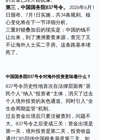
第三，中国国务院837号令。
 2026年6月1
日颁布、7月1日实施，共34条规则。核
心变化将在下一节详细分析。
三重封锁叠加后的现实是：中国的钱不
让出来，到了澳洲要查来源，查完了又
不让海外人士买二手房。这条路基本堵
死了。
中国国务院837号令对海外投资意味着什么？
837号令历史性地首次在法律层面将"居
民个人"纳入"投资者"主体，消灭了过去
个人境外投资的灰色通道。同时引入"全
生命周期监管"机制。
过去资金出境后只要没被查到，问题不
大。837号令之后变成三关：资金出境是
第一关，境外投资是第二关，投资收益
通过CRS回传中国税务局是第三关。如