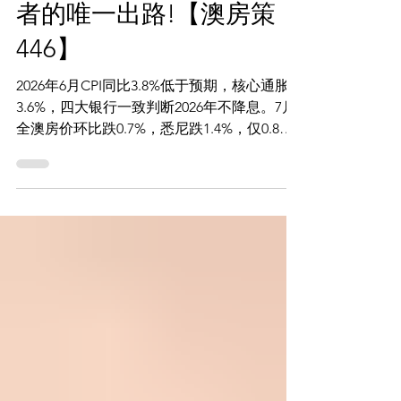
赚钱！高利率下房产投资
者的唯一出路!【澳房策
446】
2026年6月CPI同比3.8%低于预期，核心通胀
3.6%，四大银行一致判断2026年不降息。7月
全澳房价环比跌0.7%，悉尼跌1.4%，仅0.8%
区域能跑出正现金流。Alex解析高利率下新房
三重红利——负扣税、CGT、贷款额度全面倾
斜新房。